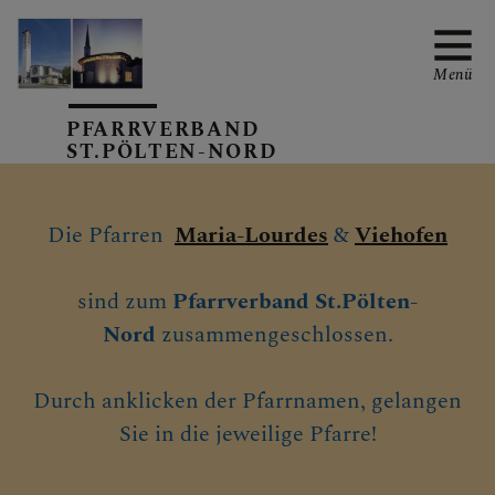
Menü
PFARRVERBAND
ST.PÖLTEN-NORD
PFARRVERBANDS-
KALENDER
Die Pfarren
Maria-Lourdes
&
Viehofen
sind zum
Pfarrverband St.Pölten-
Nord
zusammengeschlossen.
MARIA-LOURDES
Durch anklicken der Pfarrnamen, gelangen
Sie in die jeweilige Pfarre!
VIEHOFEN