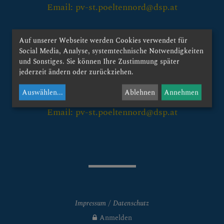
Mitarbeiter
Email: pv-st.poeltennord@dsp.at
Mesner
Kontakt:
Auf unserer Webseite werden Cookies verwendet für
Blumenschmuck
röm. kath. Stadtpfarramt St. Pölten-Viehofen
Social Media, Analyse, systemtechnische Notwendigkeiten
und Sonstiges. Sie können Ihre Zustimmung später
Austinstrasse 21
Organisten
jederzeit ändern oder zurückziehen.
3107 St. Pölten-Traisenpark
Kantoren
Auswählen
...
Ablehnen
Annehmen
Tel.: +43-2742-361934
Email: pv-st.poeltennord@dsp.at
Pfarrgemeinderat
Pfarrkirchenrat
Gottesdienste & Termine
Pfarrleben & Gruppen
Impressum
Datenschutz
Christliches Leben &
Anmelden
Sakramente1