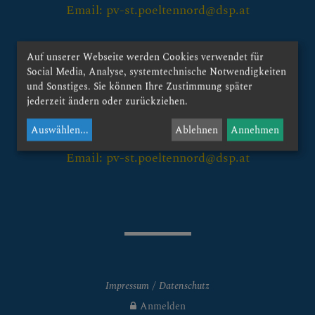
Gottesdienstzeiten
Email: pv-st.poeltennord@dsp.at
Termine
Kontakt:
Auf unserer Webseite werden Cookies verwendet für
Aktionen & Feste
röm. kath. Stadtpfarramt St. Pölten-Viehofen
Social Media, Analyse, systemtechnische Notwendigkeiten
und Sonstiges. Sie können Ihre Zustimmung später
Austinstrasse 21
jederzeit ändern oder zurückziehen.
MissioMonat - Oktober
3107 St. Pölten-Traisenpark
Auswählen
...
Ablehnen
Annehmen
Nikolausaktion
Tel.: +43-2742-361934
Email: pv-st.poeltennord@dsp.at
Adventbastelmarkt
Sternsingen
Fastenaktion
Pfarrfest
Impressum
Datenschutz
Lange Nacht der
Kirchen
Anmelden