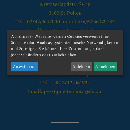
Kremserlandstraße 48
KRANKENHAUS-
3100 St.Pölten
KAPELLE
Tel.: 02742/36 31 10, oder 0676/82 66 33 382
Email: pv-st.poeltennord@dsp.at
Auf unserer Webseite werden Cookies verwendet für
Social Media, Analyse, systemtechnische Notwendigkeiten
Kontakt:
und Sonstiges. Sie können Ihre Zustimmung später
jederzeit ändern oder zurückziehen.
röm. kath. Stadtpfarramt St. Pölten-Viehofen
Austinstrasse 21
Auswählen
...
Ablehnen
Annehmen
3107 St. Pölten-Traisenpark
Tel.: +43-2742-361934
Email: pv-st.poeltennord@dsp.at