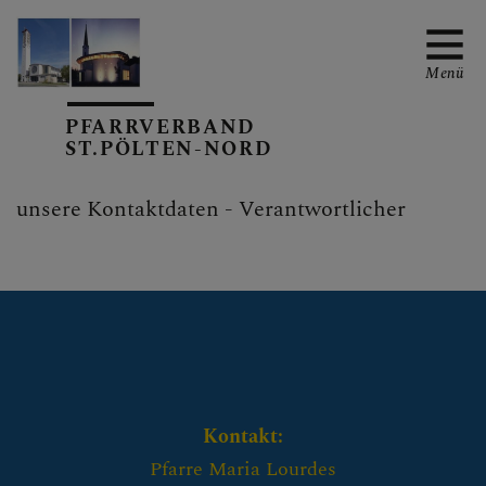
Menü
PFARRVERBAND
ST.PÖLTEN-NORD
PFARRVERBANDS-
unsere Kontaktdaten - Verantwortlicher
KALENDER
MARIA-LOURDES
VIEHOFEN
Kontakt:
Pfarre Maria Lourdes