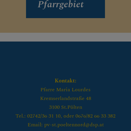
Pfarrgebiet
Kontakt:
Pfarre Maria Lourdes
Kremserlandstraße 48
3100 St.Pölten
Tel.: 02742/36 31 10, oder 0676/82 66 33 382
Email: pv-st.poeltennord@dsp.at