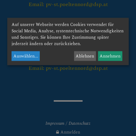
Mitarbeiter
Email: pv-st.poeltennord@dsp.at
Mesner
Kontakt:
Auf unserer Webseite werden Cookies verwendet für
Blumenschmuck
röm. kath. Stadtpfarramt St. Pölten-Viehofen
Social Media, Analyse, systemtechnische Notwendigkeiten
und Sonstiges. Sie können Ihre Zustimmung später
Austinstrasse 21
Organisten
jederzeit ändern oder zurückziehen.
3107 St. Pölten-Traisenpark
Kantoren
Auswählen
...
Ablehnen
Annehmen
Tel.: +43-2742-361934
Email: pv-st.poeltennord@dsp.at
Pfarrgemeinderat
Pfarrkirchenrat
Gottesdienste & Termine
Pfarrleben & Gruppen
Impressum
Datenschutz
Christliches Leben &
Anmelden
Sakramente1