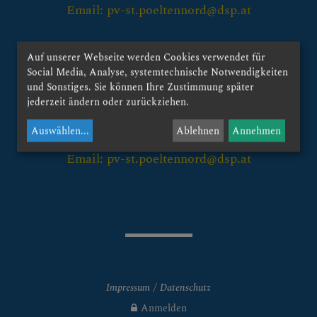
Pfarrleben & Gruppen
Email: pv-st.poeltennord@dsp.at
Christliches Leben &
Kontakt:
Sakramente1
Auf unserer Webseite werden Cookies verwendet für
röm. kath. Stadtpfarramt St. Pölten-Viehofen
Social Media, Analyse, systemtechnische Notwendigkeiten
und Sonstiges. Sie können Ihre Zustimmung später
Geschichte der Pfarre
Austinstrasse 21
jederzeit ändern oder zurückziehen.
3107 St. Pölten-Traisenpark
Bilder & Downloads
Auswählen
...
Ablehnen
Annehmen
Tel.: +43-2742-361934
aktuelles Pfarrblatt
Email: pv-st.poeltennord@dsp.at
Bildergalerie
VIEHOFEN
Impressum
Datenschutz
Anmelden