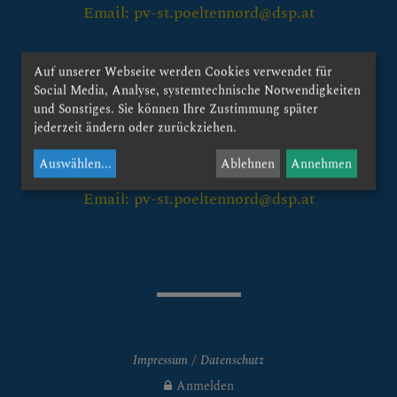
Gottesdienstzeiten
Email: pv-st.poeltennord@dsp.at
Termine
Kontakt:
Auf unserer Webseite werden Cookies verwendet für
Aktionen & Feste
röm. kath. Stadtpfarramt St. Pölten-Viehofen
Social Media, Analyse, systemtechnische Notwendigkeiten
und Sonstiges. Sie können Ihre Zustimmung später
Austinstrasse 21
jederzeit ändern oder zurückziehen.
MissioMonat - Oktober
3107 St. Pölten-Traisenpark
Auswählen
...
Ablehnen
Annehmen
Nikolausaktion
Tel.: +43-2742-361934
Email: pv-st.poeltennord@dsp.at
Adventbastelmarkt
Sternsingen
Fastenaktion
Pfarrfest
Impressum
Datenschutz
Lange Nacht der
Kirchen
Anmelden