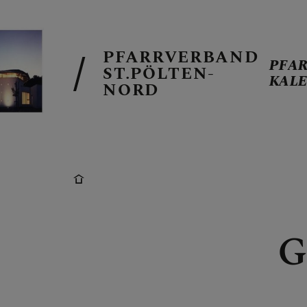
PFARRVERBAND
PFA
ST.PÖLTEN-
KAL
NORD
PFARRVERB
MARIA-LOUR
G
VIEHOFEN