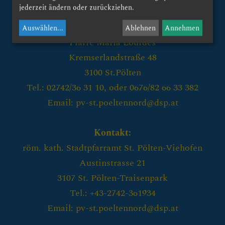
jederzeit ändern oder zurückziehen.
Kontakt:
Auswählen
...
Ablehnen
Annehmen
Pfarre Maria Lourdes
Kremserlandstraße 48
3100 St.Pölten
Tel.: 02742/36 31 10, oder 0676/82 66 33 382
Email: pv-st.poeltennord@dsp.at
Kontakt:
röm. kath. Stadtpfarramt St. Pölten-Viehofen
Austinstrasse 21
3107 St. Pölten-Traisenpark
Tel.: +43-2742-361934
Email: pv-st.poeltennord@dsp.at