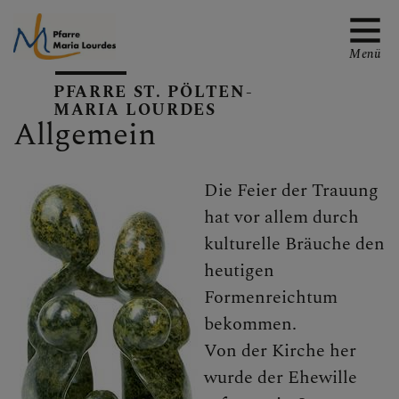
Menü
PFARRE ST. PÖLTEN-
MARIA LOURDES
Allgemein
EMAIL AN DIE PFARRE
Die Feier der Trauung
hat vor allem durch
kulturelle Bräuche den
TERMINE
heutigen
Formenreichtum
bekommen.
GALERIE
Von der Kirche her
wurde der Ehewille