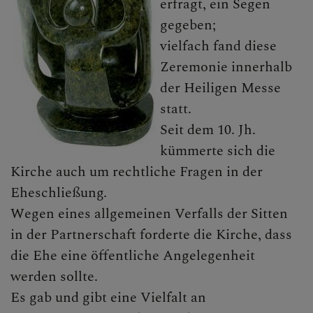
erfragt, ein Segen
KLICKEN SIE AUF DAS
gegeben;
"+", UM UNTERMENÜS
vielfach fand diese
ZU ÖFFNEN
Zeremonie innerhalb
der Heiligen Messe
statt.
PFARRTEAM
Seit dem 10. Jh.
kümmerte sich die
Kirche auch um rechtliche Fragen in der
GRUPPEN, RUNDEN,
Eheschließung.
EVENTS, AKTIONEN
Wegen eines allgemeinen Verfalls der Sitten
in der Partnerschaft forderte die Kirche, dass
die Ehe eine öffentliche Angelegenheit
GESCHICHTE DER
werden sollte.
PFARRE
Es gab und gibt eine Vielfalt an