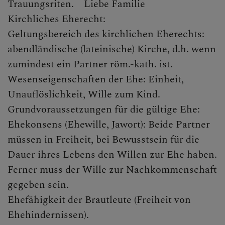
Trauungsriten. Liebe Familie
Kirchliches Eherecht:
CHRISTLICHES LEBEN &
Geltungsbereich des kirchlichen Eherechts:
SAKRAMENTE
abendländische (lateinische) Kirche, d.h. wenn
Sakramente Allgemein
zumindest ein Partner röm.-kath. ist.
Wesenseigenschaften der Ehe: Einheit,
Taufe
Unauflöslichkeit, Wille zum Kind.
Grundvoraussetzungen für die gültige Ehe:
Erstkommunion
Ehekonsens (Ehewille, Jawort): Beide Partner
Krankenkommunion
müssen in Freiheit, bei Bewusstsein für die
Dauer ihres Lebens den Willen zur Ehe haben.
Firmung
Ferner muss der Wille zur Nachkommenschaft
Ehe
gegeben sein.
Ehefähigkeit der Brautleute (Freiheit von
Allgemein
Ehehindernissen).