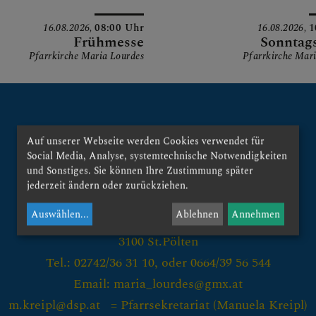
16.08.2026,
08:00 Uhr
16.08.2026,
1
 AUF DAS "+", UM UNT
Frühmesse
Sonntag
Pfarrkirche Maria Lourdes
Pfarrkirche Mar
Auf unserer Webseite werden Cookies verwendet für
Social Media, Analyse, systemtechnische Notwendigkeiten
und Sonstiges. Sie können Ihre Zustimmung später
Kontakt:
jederzeit ändern oder zurückziehen.
Pfarre St.Pölten - Maria Lourdes
UNDEN, EVENTS, AKTIO
Auswählen
...
Ablehnen
Annehmen
Kremserlandstraße 48
3100 St.Pölten
Tel.: 02742/36 31 10, oder 0664/39 56 544
Email: maria_lourdes@gmx.at
 DER PFARRE
m.kreipl@dsp.at = Pfarrsekretariat (
Manuela Kreipl)