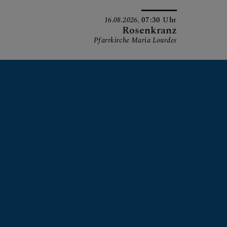
16.08.2026,
07:30 Uhr
KLICKEN SIE
Rosenkranz
Pfarrkirche Maria Lourdes
ÖFFNEN
PFARRTEAM
GRUPPEN, R
GESCHICHTE