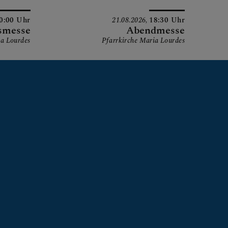
0:00 Uhr
21.08.2026,
18:30 Uhr
ERMENÜS ZU
smesse
Abendmesse
ia Lourdes
Pfarrkirche Maria Lourdes
NEN