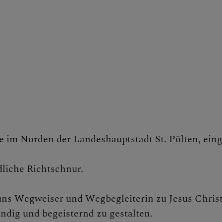
n der Pfarre
UNDEN, EVENTS, AKTIO
 DER PFARRE
e im Norden der Landeshauptstadt St. Pölten, ein
dliche Richtschnur.
ES LEBEN & SAKRAMEN
r uns Wegweiser und Wegbegleiterin zu Jesus Christ
ndig und begeisternd zu gestalten.