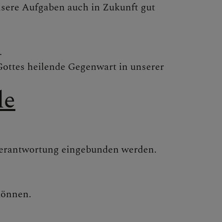
unsere Aufgaben auch in Zukunft gut
.
Gottes heilende Gegenwart in unserer
de
 Verantwortung eingebunden werden.
können.