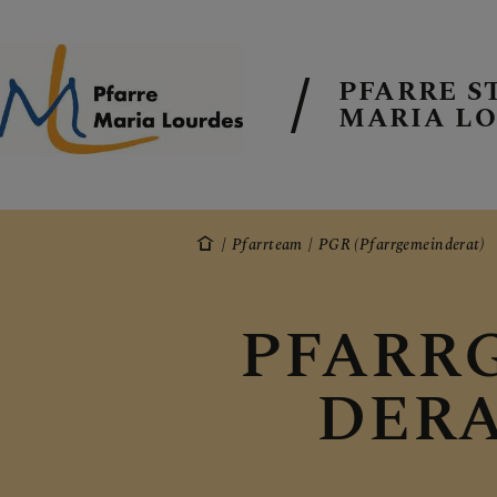
PFARRE S
MARIA L
EMAIL AN DI
Pfarrteam
PGR (Pfarrgemeinderat)
TERMINE
PFARR
DERA
GALERIE