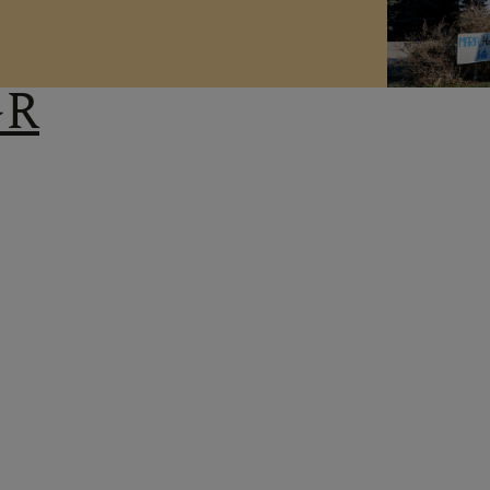
 AUF DAS "+", UM UNT
GR
gemeinderat)
irchenrat)