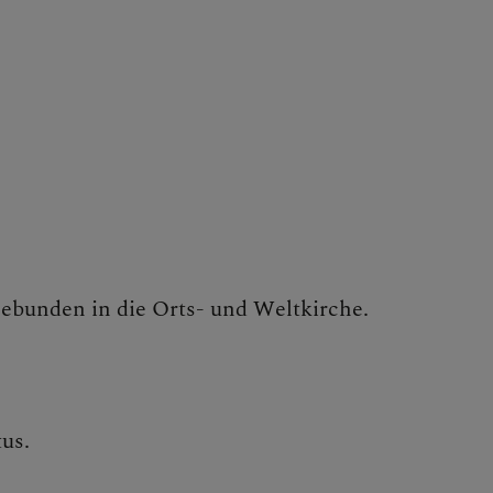
NEN
gebunden in die Orts- und Weltkirche.
TE
us.