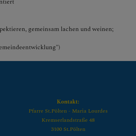
ntiert
spektieren, gemeinsam lachen und weinen;
Gemeindeentwicklung")
Kontakt:
Pfarre St.Pölten - Maria Lourdes
Kremserlandstraße 48
3100 St.Pölten