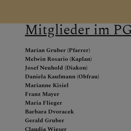
KLICKEN SIE
Mitglieder im P
ÖFFNEN
Marian Gruber (Pfarrer)
PFARRTEAM
Melwin Rosario (Kaplan)
Josef Neuhold (Diakon)
Daniela Kaufmann (Obfrau)
Seelsorger
Marianne Kisiel
Franz Mayer
PGR (Pfarr
Maria Flieger
Barbara Dvoracek
PKR (Pfarrk
Gerald Gruber
Claudia Wieser