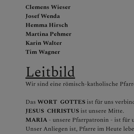
Mitwirken i
Clemens Wieser
Josef Wenda
Sekretariat
Hemma Hirsch
Martina Pehmer
Karin Walter
Tim Wagner
GRUPPEN, R
Leitbild
GESCHICHTE
Wir sind eine römisch-katholische Pfarr
Das
WORT GOTTES
ist für uns verbin
JESUS CHRISTUS
ist unsere Mitte.
CHRISTLICH
MARIA
- unsere Pfarrpatronin - ist fü
Unser Anliegen ist, Pfarre im Heute lebe