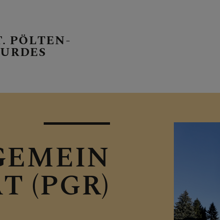
T. PÖLTEN-
OURDES
E PFARRE
GEMEIN
T (PGR)