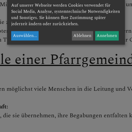
 Mitarbeit auf noch breitere Basis zu stellen, um 
Auf unserer Webseite werden Cookies verwendet für
Social Media, Analyse, systemtechnische Notwendigkeiten
und Sonstiges. Sie können Ihre Zustimmung später
sie zugehen.
jederzeit ändern oder zurückziehen.
boten innere Ruhe und Gottesbegegnung zu fördern
Auswählen
...
Ablehnen
Annehmen
m Tun, damit wir freudig Zeichen sein können für 
le einer Pfarrgemein
len möglichst viele Menschen in die Leitung und
ft:
, die sie übernehmen, ihre Begabungen entfalten 