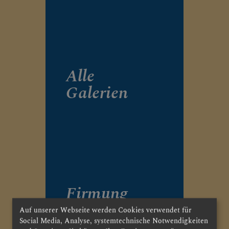
KLICKEN SIE AUF DAS
"+", UM UNTERMENÜS
ZU ÖFFNEN
Alle
PFARRTEAM
Galerien
GRUPPEN, RUNDEN,
EVENTS, AKTIONEN
Firmung
GESCHICHTE DER
PFARRE
2025
Auf unserer Webseite werden Cookies verwendet für
Social Media, Analyse, systemtechnische Notwendigkeiten