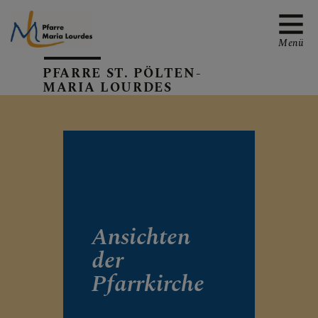
Menü
PFARRE ST. PÖLTEN-
MARIA LOURDES
EMAIL AN DIE PFARRE
TERMINE
Ansichten
der
GALERIE
Pfarrkirche