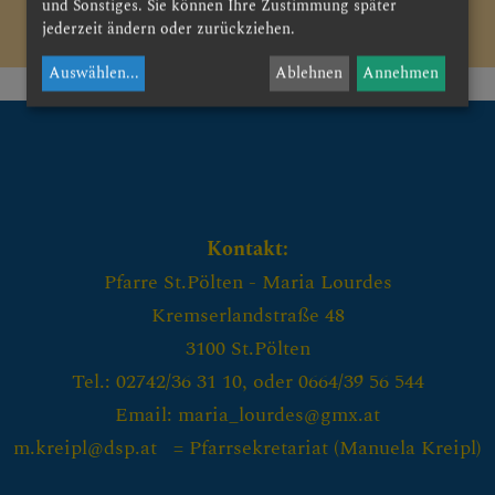
und Sonstiges. Sie können Ihre Zustimmung später
jederzeit ändern oder zurückziehen.
CHRISTLICHES LEBEN &
SAKRAMENTE
Auswählen
...
Ablehnen
Annehmen
Kontakt:
Pfarre St.Pölten - Maria Lourdes
Kremserlandstraße 48
3100 St.Pölten
Tel.: 02742/36 31 10, oder 0664/39 56 544
Email: maria_lourdes@gmx.at
m.kreipl@dsp.at = Pfarrsekretariat (
Manuela Kreipl)