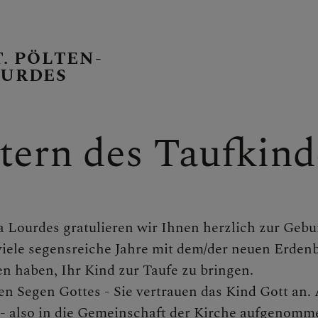
T. PÖLTEN-
OURDES
E PFARRE
ltern des Taufkind
a Lourdes gratulieren wir Ihnen herzlich zur Gebu
iele segensreiche Jahre mit dem/der neuen Erdenb
sen haben, Ihr Kind zur Taufe zu bringen.
den Segen Gottes - Sie vertrauen das Kind Gott an.
s - also in die Gemeinschaft der Kirche aufgenomm