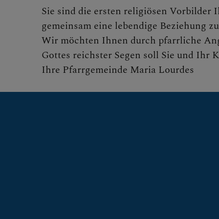
Sie sind die ersten religiösen Vorbilde
gemeinsam eine lebendige Beziehung zu
KLICKEN SIE
Wir möchten Ihnen durch pfarrliche Ang
ÖFFNEN
Gottes reichster Segen soll Sie und Ihr
Ihre Pfarrgemeinde Maria Lourdes
PFARRTEAM
GRUPPEN, R
GESCHICHTE