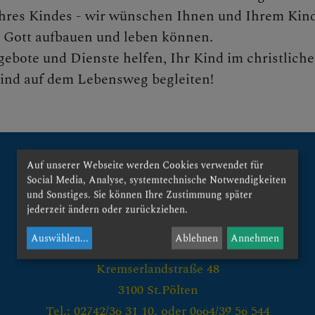
r Ihres Kindes - wir wünschen Ihnen und Ihrem Kind
 Gott aufbauen und leben können.
 AUF DAS "+", UM UNT
ebote und Dienste helfen, Ihr Kind im christliche
 Kind auf dem Lebensweg begleiten!
Auf unserer Webseite werden Cookies verwendet für
Social Media, Analyse, systemtechnische Notwendigkeiten
und Sonstiges. Sie können Ihre Zustimmung später
jederzeit ändern oder zurückziehen.
UNDEN, EVENTS, AKTIO
Kontakt:
Auswählen
...
Ablehnen
Annehmen
Pfarre St.Pölten - Maria Lourdes
Kremserlandstraße 48
 DER PFARRE
3100 St.Pölten
Tel.: 02742/36 31 10, oder 0664/39 56 544