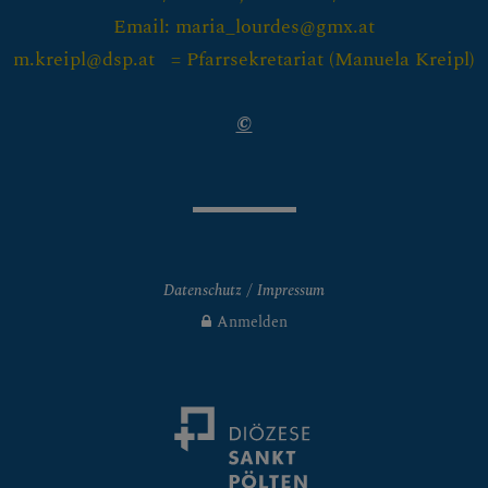
Email: maria_lourdes@gmx.at
m.kreipl@dsp.at = Pfarrsekretariat (
Manuela Kreipl)
ES LEBEN & SAKRAMEN
©
 Allgemein
f an die Eltern des Taufkinde
Datenschutz
Impressum
Anmelden
ltliches zur Taufe
hichte der Taufe