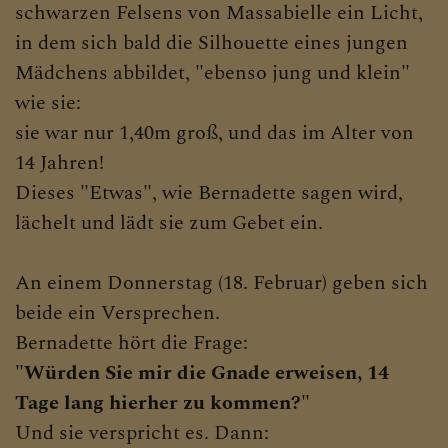
Lourdesgrotte
schwarzen Felsens von Massabielle ein Licht,
in dem sich bald die Silhouette eines jungen
Vor der Gründung
Mädchens abbildet, "ebenso jung und klein"
Während der Gründung
wie sie:
sie war nur 1,40m groß, und das im Alter von
Gründung
14 Jahren!
Baugeschichte
Dieses "Etwas", wie Bernadette sagen wird,
lächelt und lädt sie zum Gebet ein.
Priester der Pfarre
Pfarrgebiet
An einem Donnerstag (18. Februar) geben sich
beide ein Versprechen.
LOURDES Frankreich
Bernadette hört die Frage:
"Würden Sie mir die Gnade erweisen, 14
CHRISTLICHES LEBEN &
Tage lang hierher zu kommen?"
SAKRAMENTE
Und sie verspricht es. Dann: