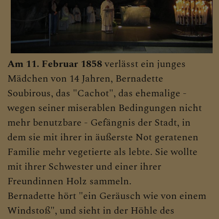
KLICKEN SIE AUF DAS
"+", UM UNTERMENÜS
ZU ÖFFNEN
Am 11. Februar 1858
verlässt ein junges
Mädchen von 14 Jahren, Bernadette
PFARRTEAM
Soubirous, das "Cachot", das ehemalige -
wegen seiner miserablen Bedingungen nicht
mehr benutzbare - Gefängnis der Stadt, in
GRUPPEN, RUNDEN,
EVENTS, AKTIONEN
dem sie mit ihrer in äußerste Not geratenen
Familie mehr vegetierte als lebte. Sie wollte
mit ihrer Schwester und einer ihrer
Freundinnen Holz sammeln.
GESCHICHTE DER
PFARRE
Bernadette hört "ein Geräusch wie von einem
Windstoß", und sieht in der Höhle des