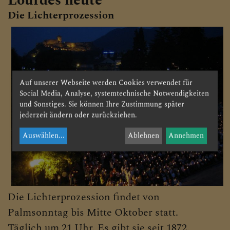
Lourdes heute
Die Lichterprozession
Auf unserer Webseite werden Cookies verwendet für
Social Media, Analyse, systemtechnische Notwendigkeiten
und Sonstiges. Sie können Ihre Zustimmung später
jederzeit ändern oder zurückziehen.
Auswählen
...
Ablehnen
Annehmen
Die Lichterprozession findet von
Palmsonntag bis Mitte Oktober statt.
Täglich um 21 Uhr. Es gibt sie seit 1872.