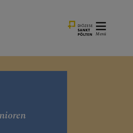
Menü
nioren