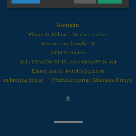
ES LEBEN & SAKRAMEN
Kontakt:
Pfarre St.Pölten - Maria Lourdes
Kremserlandstraße 48
3100 St.Pölten
Tel.: 02742/36 31 10, oder 0664/39 56 544
Email: maria_lourdes@gmx.at
m.kreipl@dsp.at = Pfarrsekretariat (
Manuela Kreipl)
©