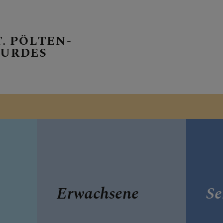
T. PÖLTEN-
OURDES
E PFARRE
Erwachsene
Se