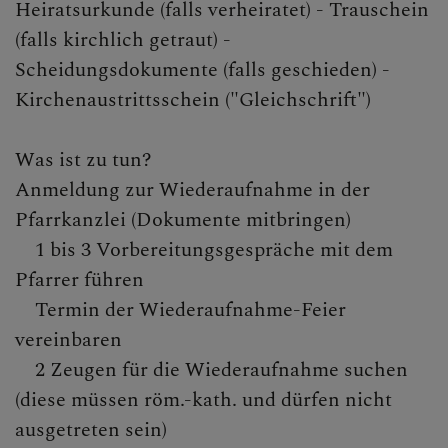
Heiratsurkunde (falls verheiratet) - Trauschein
KLICKEN SIE AUF DAS
(falls kirchlich getraut) -
"+", UM UNTERMENÜS
ZU ÖFFNEN
Scheidungsdokumente (falls geschieden) -
Kirchenaustrittsschein ("Gleichschrift")
Was ist zu tun?
PFARRTEAM
Anmeldung zur Wiederaufnahme in der
Pfarrkanzlei (Dokumente mitbringen)
1 bis 3 Vorbereitungsgespräche mit dem
GRUPPEN, RUNDEN,
Pfarrer führen
EVENTS, AKTIONEN
Termin der Wiederaufnahme-Feier
vereinbaren
2 Zeugen für die Wiederaufnahme suchen
GESCHICHTE DER
PFARRE
(diese müssen röm.-kath. und dürfen nicht
ausgetreten sein)