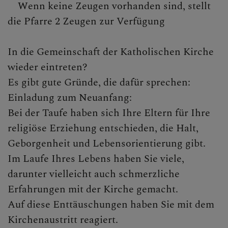
Wenn keine Zeugen vorhanden sind, stellt
die Pfarre 2 Zeugen zur Verfügung
CHRISTLICHES LEBEN &
SAKRAMENTE
In die Gemeinschaft der Katholischen Kirche
Sakramente Allgemein
wieder eintreten?
Es gibt gute Gründe, die dafür sprechen:
Taufe
Einladung zum Neuanfang:
Bei der Taufe haben sich Ihre Eltern für Ihre
Erstkommunion
religiöse Erziehung entschieden, die Halt,
Krankenkommunion
Geborgenheit und Lebensorientierung gibt.
Im Laufe Ihres Lebens haben Sie viele,
Firmung
darunter vielleicht auch schmerzliche
Ehe
Erfahrungen mit der Kirche gemacht.
Auf diese Enttäuschungen haben Sie mit dem
Beichte
Kirchenaustritt reagiert.