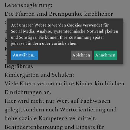
Lebensbegleitung:
Die Pfarren sind Brennpunkte kirchlicher
Gemeinschaft und ein Netzwerk für Seelsorge
Auf unserer Webseite werden Cookies verwendet für
und Lebensqualität. Pfarren gestalten auch
Social Media, Analyse, systemtechnische Notwendigkeiten
und Sonstiges. Sie können Ihre Zustimmung später
kirchliche Hochfeste und sind Orte für die
jederzeit ändern oder zurückziehen.
Feier von Markierungspunkten im Leben
Auswählen
...
Ablehnen
Annehmen
(Taufe, Erstkommunion, Firmung, Hochzeit,
Begräbnis).
Kindergärten und Schulen:
Viele Eltern vertrauen ihre Kinder kirchlichen
Einrichtungen an.
Hier wird nicht nur Wert auf Fachwissen
gelegt, sondern auch Wertorientierung und
hohe soziale Kompetenz vermittelt.
Behindertenbetreuung und Einsatz für