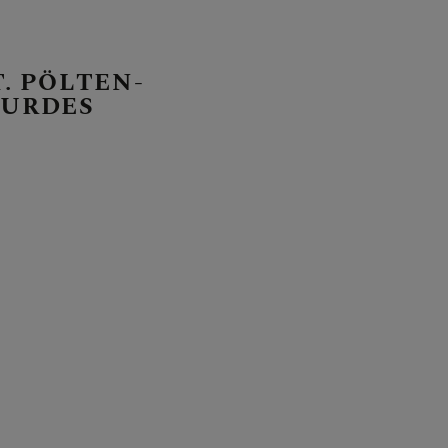
T. PÖLTEN-
OURDES
E PFARRE