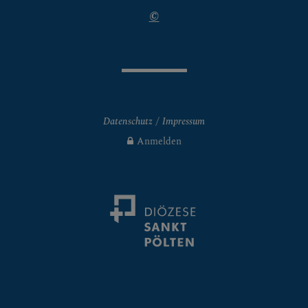
©
ES LEBEN & SAKRAMEN
 Allgemein
Datenschutz
Impressum
Anmelden
nion
mmunion