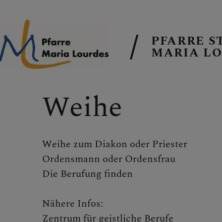
PFARRE S
MARIA L
EMAIL AN DI
Weihe
TERMINE
Weihe zum Diakon oder Priester
Ordensmann oder Ordensfrau
Die Berufung finden
GALERIE
Nähere Infos:
Zentrum für geistliche Berufe