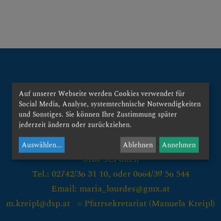
 AUF DAS "+", UM UNT
Auf unserer Webseite werden Cookies verwendet für
Social Media, Analyse, systemtechnische Notwendigkeiten
Kontakt:
und Sonstiges. Sie können Ihre Zustimmung später
jederzeit ändern oder zurückziehen.
Pfarre St.Pölten - Maria Lourdes
Kremserlandstraße 48
Auswählen
...
Ablehnen
Annehmen
UNDEN, EVENTS, AKTIO
3100 St.Pölten
Tel.: 02742/36 31 10, oder 0664/39 56 544
Email: maria_lourdes@gmx.at
 DER PFARRE
m.kreipl@dsp.at = Pfarrsekretariat (
Manuela Kreipl)