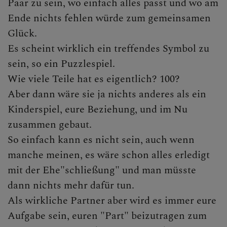
Paar zu sein, wo einfach alles passt und wo am
KLICKEN SIE AUF DAS
Ende nichts fehlen würde zum gemeinsamen
"+", UM UNTERMENÜS
Glück.
ZU ÖFFNEN
Es scheint wirklich ein treffendes Symbol zu
sein, so ein Puzzlespiel.
Wie viele Teile hat es eigentlich? 100?
PFARRTEAM
Aber dann wäre sie ja nichts anderes als ein
Kinderspiel, eure Beziehung, und im Nu
zusammen gebaut.
GRUPPEN, RUNDEN,
So einfach kann es nicht sein, auch wenn
EVENTS, AKTIONEN
manche meinen, es wäre schon alles erledigt
mit der Ehe"schließung" und man müsste
dann nichts mehr dafür tun.
GESCHICHTE DER
Als wirkliche Partner aber wird es immer eure
PFARRE
Aufgabe sein, euren "Part" beizutragen zum