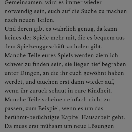
Gemeinsamen, wird es immer wieder
notwendig sein, euch auf die Suche zu machen
CHRISTLICHES LEBEN &
nach neuen Teilen.
SAKRAMENTE
Und deren gibt es wahrlich genug, da kann
Sakramente Allgemein
keines der Spiele mehr mit, die es bequem aus
dem Spielzeuggeschäft zu holen gibt.
Taufe
Manche Teile eures Spiels werden ziemlich
schwer zu finden sein, sie liegen tief begraben
Erstkommunion
unter Dingen, an die ihr euch gewöhnt haben
Krankenkommunion
werdet, und tauchen erst dann wieder auf,
wenn ihr zurück schaut in eure Kindheit.
Firmung
Manche Teile scheinen einfach nicht zu
Ehe
passen, zum Beispiel, wenn es um das
berühmt-berüchtigte Kapitel Hausarbeit geht.
Allgemein
Da muss erst mühsam um neue Lösungen