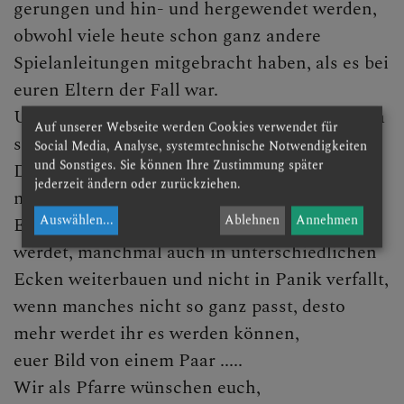
Brief an Verliebte
gerungen und hin- und hergewendet werden,
obwohl viele heute schon ganz andere
Anmeldung zur Trauung
Spielanleitungen mitgebracht haben, als es bei
Brautgespräch / Eheseminar
euren Eltern der Fall war.
Und ob dann am Schluss wirklich alle Teile da
Anregungen zur Feier der
Auf unserer Webseite werden Cookies verwendet für
sind?
Trauung
Social Media, Analyse, systemtechnische Notwendigkeiten
und Sonstiges. Sie können Ihre Zustimmung später
Das wisst ihr noch nicht. Wahrscheinlich
Wenn die Ehe gescheitert ist
jederzeit ändern oder zurückziehen.
nicht - dazu müsstet ihr perfekt sein.
Auswählen
...
Ablehnen
Annehmen
Eins aber ist klar: je mehr ihr danach suchen
Konfessionsverschiedene
Ehe
werdet, manchmal auch in unterschiedlichen
Ecken weiterbauen und nicht in Panik verfallt,
Beichte
wenn manches nicht so ganz passt, desto
Krankensalbung
mehr werdet ihr es werden können,
euer Bild von einem Paar .....
Weihe
Wir als Pfarre wünschen euch,