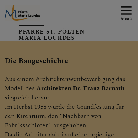
Menü
PFARRE ST. PÖLTEN-
MARIA LOURDES
EMAIL AN DIE PFARRE
Die Baugeschichte
Aus einem Architektenwettbewerb ging das
TERMINE
Modell des
Architekten Dr. Franz Barnath
siegreich hervor.
Im Herbst 1958 wurde die Grundfestung für
GALERIE
den Kirchturm, den "Nachbarn von
Fabriksschloten" ausgehoben.
Da die Arbeiter dabei auf eine ergiebige