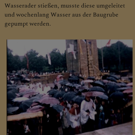
Wasserader stießen, musste diese umgeleitet
KLICKEN SIE AUF DAS
"+", UM UNTERMENÜS
und wochenlang Wasser aus der Baugrube
ZU ÖFFNEN
gepumpt werden.
PFARRTEAM
GRUPPEN, RUNDEN,
EVENTS, AKTIONEN
GESCHICHTE DER
PFARRE