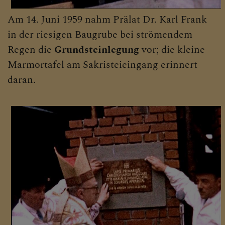
Lourdesgrotte
Am 14. Juni 1959 nahm Prälat Dr. Karl Frank
Vor der Gründung
in der riesigen Baugrube bei strömendem
Während der Gründung
Regen die
Grundsteinlegung
vor; die kleine
Marmortafel am Sakristeieingang erinnert
Gründung
daran.
Baugeschichte
Priester der Pfarre
Pfarrgebiet
LOURDES Frankreich
CHRISTLICHES LEBEN &
SAKRAMENTE