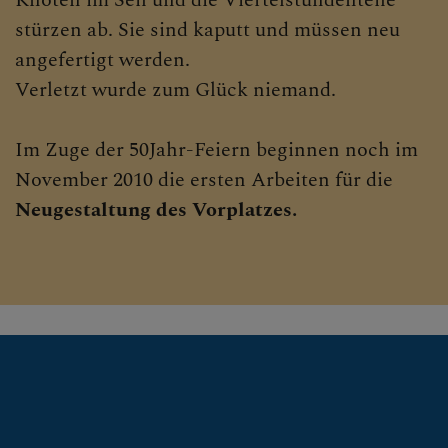
Knoten im Seil und die Viertelstundenteile
stürzen ab. Sie sind kaputt und müssen neu
angefertigt werden.
Verletzt wurde zum Glück niemand.
Im Zuge der 50Jahr-Feiern beginnen noch im
November 2010 die ersten Arbeiten für die
Neugestaltung des Vorplatzes.