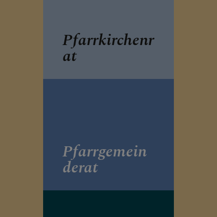
KLICKEN SIE AUF DAS
"+", UM UNTERMENÜS
ZU ÖFFNEN
Pfarrkirchenr
at
PFARRTEAM
GRUPPEN, RUNDEN,
EVENTS, AKTIONEN
Pfarrgemein
derat
GESCHICHTE DER
PFARRE