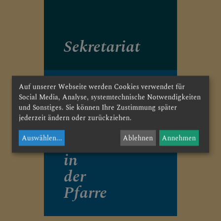
CHRISTLICHES LEBEN &
SAKRAMENTE
Sekretariat
Auf unserer Webseite werden Cookies verwendet für
Social Media, Analyse, systemtechnische Notwendigkeiten
und Sonstiges. Sie können Ihre Zustimmung später
jederzeit ändern oder zurückziehen.
Mitwirkende
Auswählen
...
Ablehnen
Annehmen
in
der
Pfarre