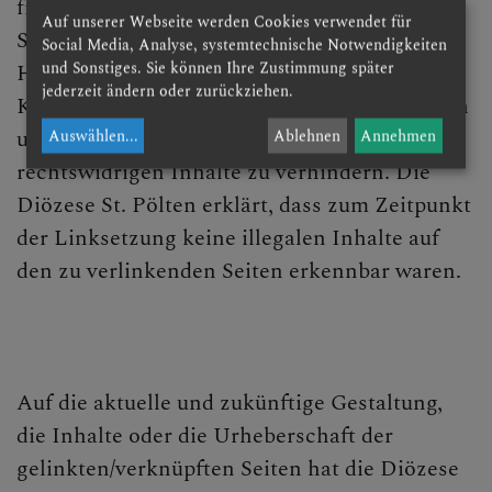
fremde Websites (Hyperlinks) trifft die
Auf unserer Webseite werden Cookies verwendet für
St.Pölten - Maria Lourdes nur insofern eine
Social Media, Analyse, systemtechnische Notwendigkeiten
und Sonstiges. Sie können Ihre Zustimmung später
Haftung, als sie von rechtswidrigen Inhalten
jederzeit ändern oder zurückziehen.
Kenntnis besitzt und es ihr technisch möglich
und zumutbar ist, die Nutzung der
Auswählen
...
Ablehnen
Annehmen
rechtswidrigen Inhalte zu verhindern. Die
Diözese St. Pölten erklärt, dass zum Zeitpunkt
der Linksetzung keine illegalen Inhalte auf
den zu verlinkenden Seiten erkennbar waren.
Auf die aktuelle und zukünftige Gestaltung,
die Inhalte oder die Urheberschaft der
gelinkten/verknüpften Seiten hat die Diözese