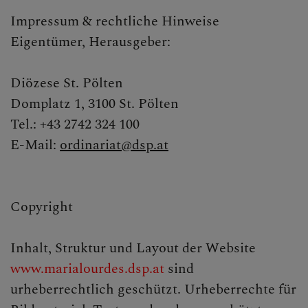
KLICKEN SIE AUF DAS
Impressum & rechtliche Hinweise
"+", UM UNTERMENÜS
Eigentümer, Herausgeber:
ZU ÖFFNEN
Diözese St. Pölten
Domplatz 1, 3100 St. Pölten
PFARRTEAM
Tel.: +43 2742 324 100
E-Mail:
ordinariat@dsp.at
GRUPPEN, RUNDEN,
EVENTS, AKTIONEN
Copyright
Inhalt, Struktur und Layout der Website
GESCHICHTE DER
www.marialourdes.dsp.at
sind
PFARRE
urheberrechtlich geschützt. Urheberrechte für