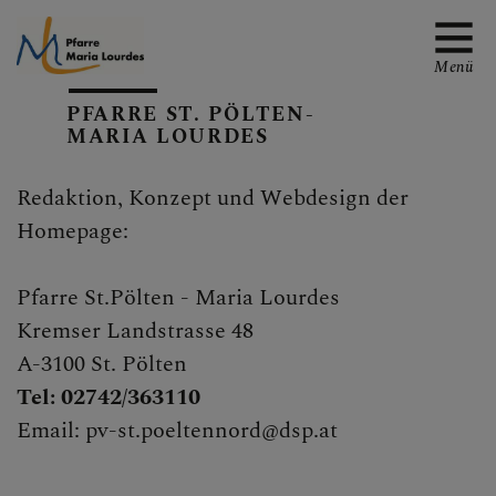
Menü
PFARRE ST. PÖLTEN-
MARIA LOURDES
Redaktion, Konzept und Webdesign der
EMAIL AN DIE PFARRE
Homepage:
Pfarre St.Pölten - Maria Lourdes
TERMINE
Kremser Landstrasse 48
A-3100 St. Pölten
Tel: 02742/363110
GALERIE
Email: pv-st.poeltennord@dsp.at