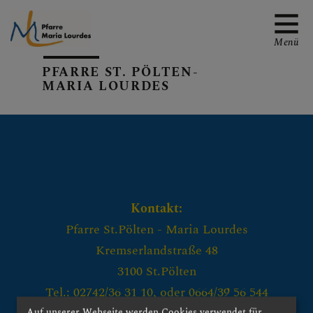
Menü
PFARRE ST. PÖLTEN-
MARIA LOURDES
EMAIL AN DIE PFARRE
TERMINE
Kontakt:
Pfarre St.Pölten - Maria Lourdes
Kremserlandstraße 48
GALERIE
3100 St.Pölten
Tel.: 02742/36 31 10, oder 0664/39 56 544
Auf unserer Webseite werden Cookies verwendet für