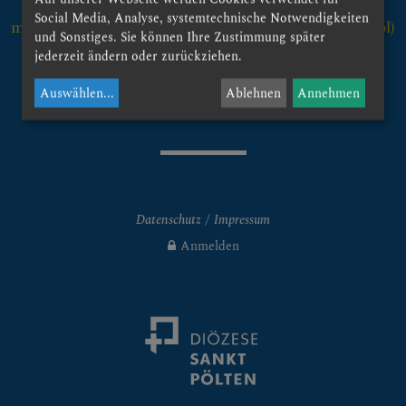
Email: maria_lourdes@gmx.at
KLICKEN SIE AUF DAS
Social Media, Analyse, systemtechnische Notwendigkeiten
m.kreipl@dsp.at = Pfarrsekretariat (
Manuela Kreipl)
"+", UM UNTERMENÜS
und Sonstiges. Sie können Ihre Zustimmung später
jederzeit ändern oder zurückziehen.
ZU ÖFFNEN
©
Auswählen
...
Ablehnen
Annehmen
PFARRTEAM
Datenschutz
Impressum
GRUPPEN, RUNDEN,
Anmelden
EVENTS, AKTIONEN
Seniorenrunde
Kinder & Jugend
Erwachsene