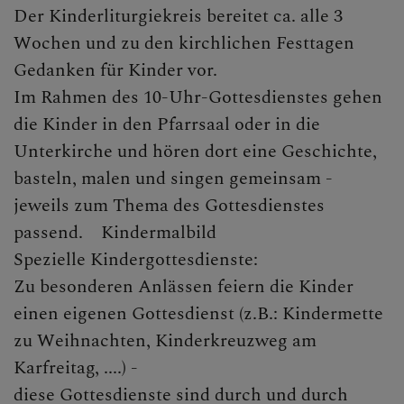
Der Kinderliturgiekreis bereitet ca. alle 3
KLICKEN SIE AUF DAS
"+", UM UNTERMENÜS
Wochen und zu den kirchlichen Festtagen
ZU ÖFFNEN
Gedanken für Kinder vor.
Im Rahmen des 10-Uhr-Gottesdienstes gehen
die Kinder in den Pfarrsaal oder in die
PFARRTEAM
Unterkirche und hören dort eine Geschichte,
basteln, malen und singen gemeinsam -
jeweils zum Thema des Gottesdienstes
GRUPPEN, RUNDEN,
passend. Kindermalbild
EVENTS, AKTIONEN
Spezielle Kindergottesdienste:
Zu besonderen Anlässen feiern die Kinder
einen eigenen Gottesdienst (z.B.: Kindermette
GESCHICHTE DER
zu Weihnachten, Kinderkreuzweg am
PFARRE
Karfreitag, ....) -
diese Gottesdienste sind durch und durch