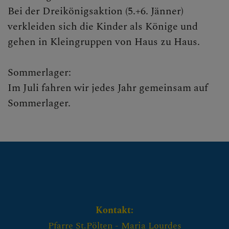
Taufgespräch
Bei der Dreikönigsaktion (5.+6. Jänner)
verkleiden sich die Kinder als Könige und
Der Name - Namenstag
gehen in Kleingruppen von Haus zu Haus.
Die Tauffeier
Sommerlager:
Bibelstellen zur Tauffeier
Im Juli fahren wir jedes Jahr gemeinsam auf
Mögliche Fürbitten
Sommerlager.
Mögliche Segensgebete für
das Kind
Taufpaten
Religiöse Früherziehung
Einladungen unserer Pfarre
Kontakt:
Erstkommunion
Pfarre St.Pölten - Maria Lourdes