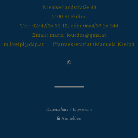
Kremserlandstraße 48
Krankenkommunion
3100 St.Pölten
Firmung
Tel.: 02742/36 31 10, oder 0664/39 56 544
Email: maria_lourdes@gmx.at
Ehe
m.kreipl@dsp.at = Pfarrsekretariat (
Manuela Kreipl)
Beichte
©
Krankensalbung
Weihe
Begräbnis
Haus- und Wohnungssegnung
Datenschutz
Impressum
Anmelden
Wiederaufnahme in die Kirche