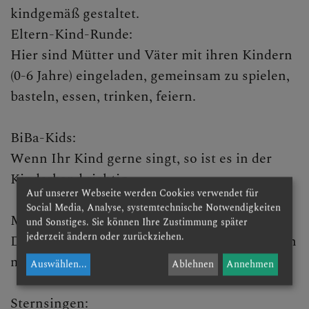
kindgemäß gestaltet.
CHRISTLICHES LEBEN &
Eltern-Kind-Runde:
SAKRAMENTE
Hier sind Mütter und Väter mit ihren Kindern
(0-6 Jahre) eingeladen, gemeinsam zu spielen,
Sakramente Allgemein
basteln, essen, trinken, feiern.
Taufe
BiBa-Kids:
Brief an die Eltern des
Wenn Ihr Kind gerne singt, so ist es in der
Taufkindes
Kinderband richtig.
Auf unserer Webseite werden Cookies verwendet für
Inhaltliches zur Taufe
Social Media, Analyse, systemtechnische Notwendigkeiten
Ministranten:
und Sonstiges. Sie können Ihre Zustimmung später
Geschichte der Taufe
jederzeit ändern oder zurückziehen.
Die Minis treffen sich wöchentlich und lernen
Die Kindertaufe
ministrieren und vieles mehr.
Auswählen
...
Ablehnen
Annehmen
Anmeldung zur Taufe
Sternsingen: