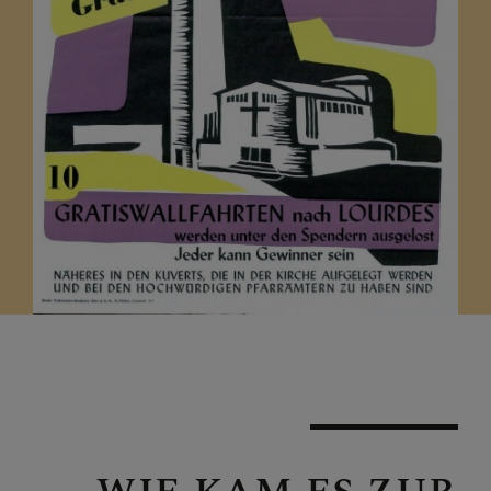
KLICKEN SIE AUF DAS "+"
UM UNTERMENÜS ZU
ÖFFNEN
PFARRTEAM
GRUPPEN, RUNDEN, EVEN
AKTIONEN
GESCHICHTE DER PFARR