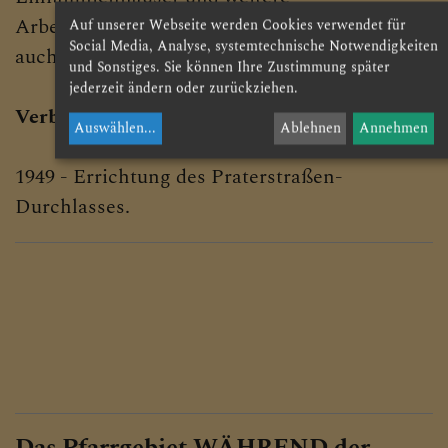
Arbeiterwohnhäuser gebaut, wodurch sich
Auf unserer Webseite werden Cookies verwendet für
Social Media, Analyse, systemtechnische Notwendigkeiten
auch die Sozialstruktur deutlich veränderte.
und Sonstiges. Sie können Ihre Zustimmung später
jederzeit ändern oder zurückziehen.
Verbindung mit dem Zentrum:
Auswählen
...
Ablehnen
Annehmen
1949 - Errichtung des Praterstraßen-
Durchlasses.