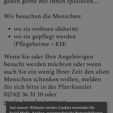
gehen gerne mit ihnen spazieren....
KLICKEN SIE AUF DAS
"+", UM UNTERMENÜS
Wir besuchen die Menschen:
ZU ÖFFNEN
wo sie wohnen (daheim)
wo sie gepflegt werden
PFARRTEAM
(Pflegeheime + KH)
Wenn Sie oder Ihre Angehörigen
besucht werden möchten oder wenn
GRUPPEN, RUNDEN,
EVENTS, AKTIONEN
auch Sie ein wenig Ihrer Zeit den alten
Menschen schenken wollen, melden
Seniorenrunde
Sie sich bitte in der Pfarrkanzlei
02742/ 36 31 10 oder
Kinder & Jugend
maria_lourdes@gmx.at
Auf unserer Webseite werden Cookies verwendet für
Erwachsene
Social Media, Analyse, systemtechnische Notwendigkeiten