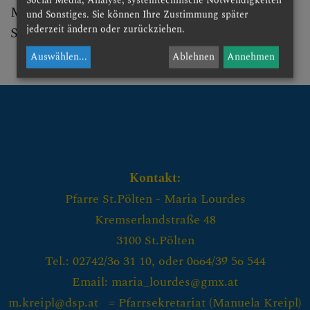
Momentan ist der Besuchskreis in der
und Sonstiges. Sie können Ihre Zustimmung später
Besuchskreis
jederzeit ändern oder zurückziehen.
Seniorenrunde integriert.
Glaubensgesprächsrunde
Auswählen
...
Ablehnen
Annehmen
KBW (Katholisches
Bildungswerk)
Selbstbesteuerungsgruppe
Musik & Chor
Kontakt:
Aktionen
Pfarre St.Pölten - Maria Lourdes
Kremserlandstraße 48
Pfarrbriefe
3100 St.Pölten
Tel.: 02742/36 31 10, oder 0664/39 56 544
Email: maria_lourdes@gmx.at
GESCHICHTE DER
PFARRE
m.kreipl@dsp.at = Pfarrsekretariat (
Manuela Kreipl)