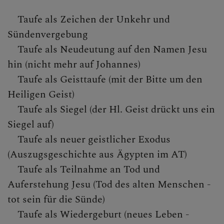
Krankenkommunion
Taufe als Zeichen der Unkehr und
Sündenvergebung
Firmung
Taufe als Neudeutung auf den Namen Jesu
hin (nicht mehr auf Johannes)
Ehe
Taufe als Geisttaufe (mit der Bitte um den
Beichte
Heiligen Geist)
Taufe als Siegel (der Hl. Geist drückt uns ein
Krankensalbung
Siegel auf)
Weihe
Taufe als neuer geistlicher Exodus
(Auszugsgeschichte aus Ägypten im AT)
Begräbnis
Taufe als Teilnahme an Tod und
Haus- und Wohnungssegnung
Auferstehung Jesu (Tod des alten Menschen -
tot sein für die Sünde)
Wiederaufnahme in die Kirche
Taufe als Wiedergeburt (neues Leben -