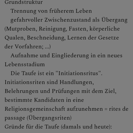
Grundstruktur
Taufgespräch
Trennung von früherem Leben
Der Name - Namenstag
gefahrvoller Zwischenzustand als Übergang
(Mutproben, Reinigung, Fasten, körperliche
Die Tauffeier
Qualen, Beschneidung, Lernen der Gesetze
Bibelstellen zur Tauffeier
der Vorfahren; ...)
Aufnahme und Eingliederung in ein neues
Mögliche Fürbitten
Lebensstadium
Mögliche Segensgebete für
Die Taufe ist ein "Initiationsritus".
das Kind
Initiationsriten sind Handlungen,
Belehrungen und Prüfungen mit dem Ziel,
Taufpaten
bestimmte Kandidaten in eine
Religiöse Früherziehung
Religionsgemeinschaft aufzunehmen = rites de
Einladungen unserer Pfarre
passage (Übergangsriten)
Gründe für die Taufe (damals und heute):
Erstkommunion