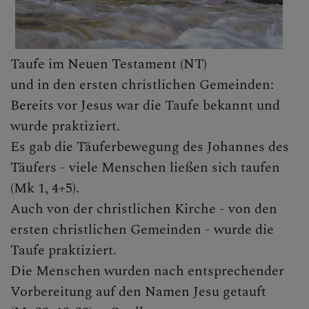
KLICKEN SIE AUF DAS
"+", UM UNTERMENÜS
ZU ÖFFNEN
Taufe im Neuen Testament (NT)
und in den ersten christlichen Gemeinden:
Bereits vor Jesus war die Taufe bekannt und
PFARRTEAM
wurde praktiziert.
Es gab die Täuferbewegung des Johannes des
Täufers - viele Menschen ließen sich taufen
GRUPPEN, RUNDEN,
(Mk 1, 4+5).
EVENTS, AKTIONEN
Auch von der christlichen Kirche - von den
ersten christlichen Gemeinden - wurde die
Taufe praktiziert.
GESCHICHTE DER
Die Menschen wurden nach entsprechender
PFARRE
Vorbereitung auf den Namen Jesu getauft