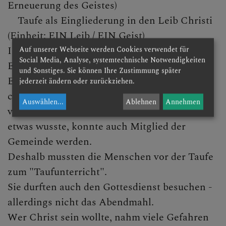
Erneuerung des Geistes)
Taufe als Eingliederung in den Leib Christi
(Einheit: EIN Leib / EIN Geist)
In den ersten christlichen Jahrhunderten:
Auf unserer Webseite werden Cookies verwendet für
Social Media, Analyse, systemtechnische Notwendigkeiten
Es wurden weiterhin nur Erwachsene getauft.
und Sonstiges. Sie können Ihre Zustimmung später
Es gab nur sehr wenige Christen - die
jederzeit ändern oder zurückziehen.
christliche Kirche war in vielen Ländern
Auswählen
...
Ablehnen
Annehmen
verboten. Nur wer vom christlichen Glauben
etwas wusste, konnte auch Mitglied der
Gemeinde werden.
Deshalb mussten die Menschen vor der Taufe
zum "Taufunterricht".
Sie durften auch den Gottesdienst besuchen -
allerdings nicht das Abendmahl.
Wer Christ sein wollte, nahm viele Gefahren