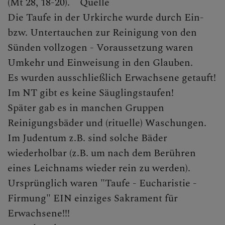
(Mt 28, 18-20). Quelle
Die Taufe in der Urkirche wurde durch Ein-
CHRISTLICHES LEBEN &
bzw. Untertauchen zur Reinigung von den
SAKRAMENTE
Sünden vollzogen - Voraussetzung waren
Umkehr und Einweisung in den Glauben.
Sakramente Allgemein
Es wurden ausschließlich Erwachsene getauft!
Taufe
Im NT gibt es keine Säuglingstaufen!
Später gab es in manchen Gruppen
Brief an die Eltern des
Reinigungsbäder und (rituelle) Waschungen.
Taufkindes
Im Judentum z.B. sind solche Bäder
Inhaltliches zur Taufe
wiederholbar (z.B. um nach dem Berühren
eines Leichnams wieder rein zu werden).
Geschichte der Taufe
Ursprünglich waren "Taufe - Eucharistie -
Die Kindertaufe
Firmung" EIN einziges Sakrament für
Anmeldung zur Taufe
Erwachsene!!!