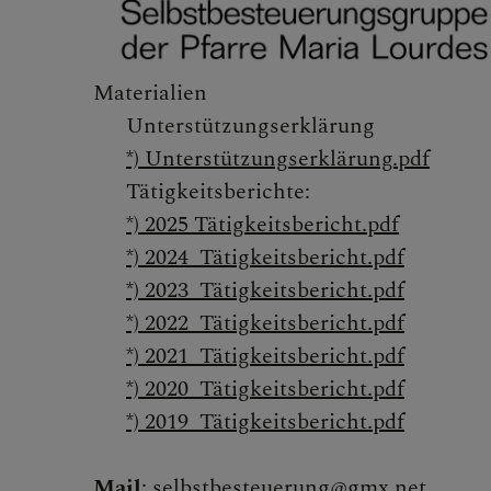
KLICKEN SIE
Materialien
ÖFFNEN
Unterstützungserklärung
*) Unterstützungserklärung.pdf
Tätigkeitsberichte:
PFARRTEAM
*) 2025 Tätigkeitsbericht.pdf
*) 2024_Tätigkeitsbericht.pdf
*)
2023_Tätigkeitsbericht.pdf
*)
2022_Tätigkeitsbericht.pdf
GRUPPEN, R
*)
2021_Tätigkeitsbericht.pdf
*)
2020_Tätigkeitsbericht.pdf
Seniorenru
*)
2019_Tätigkeitsbericht.pdf
Kinder & J
Mail
:
selbstbesteuerung@gmx.net