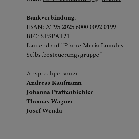
Erwachsen
Bankverbindung
:
IBAN: AT95 2025 6000 0092 0199
Besu
BIC: SPSPAT21
Lautend auf "Pfarre Maria Lourdes -
Selbstbesteuerungsgruppe"
Glau
Ansprechpersonen:
KBW 
Andreas Kaufmann
Johanna Pfaffenbichler
Selb
Thomas Wagner
Josef Wenda
Musik & C
Aktionen