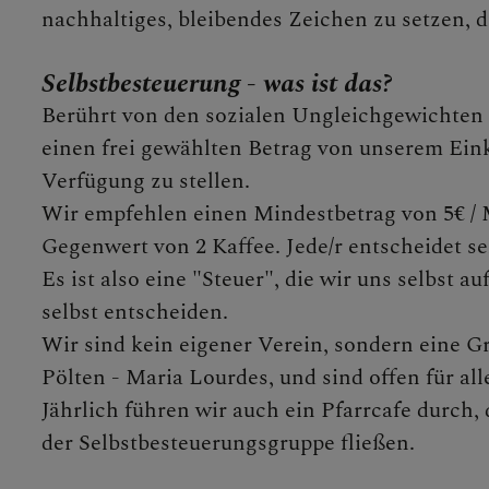
nachhaltiges, bleibendes Zeichen zu setzen, d
 AUF DAS "+", UM UNT
Selbstbesteuerung - was ist das?
Berührt von den sozialen Ungleichgewichten 
einen frei gewählten Betrag von unserem Ein
Verfügung zu stellen.
Wir empfehlen einen Mindestbetrag von 5€ / 
Gegenwert von 2 Kaffee. Jede/r entscheidet sel
Es ist also eine "Steuer", die wir uns selbst
selbst entscheiden.
UNDEN, EVENTS, AKTIO
Wir sind kein eigener Verein, sondern eine G
Pölten - Maria Lourdes, und sind offen für all
nde
Jährlich führen wir auch ein Pfarrcafe durch
der Selbstbesteuerungsgruppe fließen.
ugend