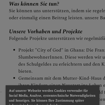
Was können Sie tun?
Sie können uns unterstützen, indem sie rege
e
oder einmalig einen Beitrag leisten. unsere 
chskreis
Unsere Vorhaben und Projekte
Folgende Projekte unterstützen wir regelmäßi
bensgesprächsrunde
Projekt "City of God" in Ghana: Die Fran
(Katholisches Bildungswerk
SlumbewohnerInnen. Diese werden wir un
des Schulgeldes zu erleichtern und den 
bieten.
stbesteuerungsgruppe
Gemeinsam mit dem Mutter-Kind-Haus de
ihren Kindern einen Neustart ins Leben 
hor
Auf unserer Webseite werden Cookies verwendet für
Kind-Haus fehlt den Frauen oft das Geld 
Social Media, Analyse, systemtechnische Notwendigkeiten
Hausstandsgründung. Dabei unterstützen w
und Sonstiges. Sie können Ihre Zustimmung später