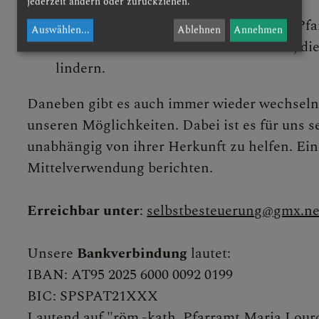
jederzeit ändern oder zurückziehen.
guten Start haben können.
Immer wieder werden Notfälle an die Pfar
Auswählen
...
Ablehnen
Annehmen
Geldes möchten wir dafür verwenden, dies
lindern.
Daneben gibt es auch immer wieder wechselnde
 DER PFARRE
unseren Möglichkeiten. Dabei ist es für uns 
unabhängig von ihrer Herkunft zu helfen. Ein
Mittelverwendung berichten.
ES LEBEN & SAKRAMEN
Erreichbar unter
:
selbstbesteuerung@gmx.ne
Unsere
Bankverbindung
lautet:
IBAN: AT95 2025 6000 0092 0199
BIC: SPSPAT21XXX
Lautend auf "röm.-kath. Pfarramt Maria Lour